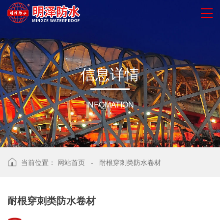
信
息
详
情
INFOMATION
当前位置：
网站首页
-
耐根穿刺类防水卷材
耐根穿刺类防水卷材